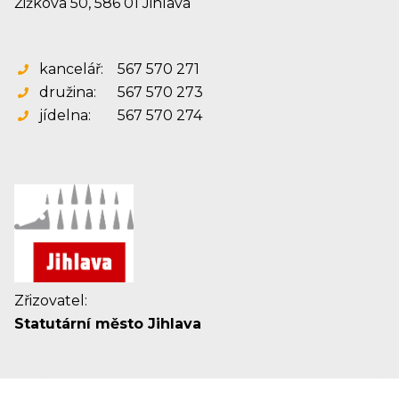
Žižkova 50, 586 01 Jihlava
kancelář:
567 570 271
družina:
567 570 273
jídelna:
567 570 274
Zřizovatel:
Statutární město Jihlava