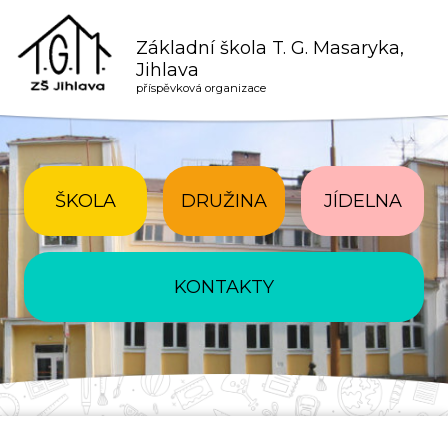
Základní škola T. G. Masaryka,
Jihlava
příspěvková organizace
ŠKOLA
DRUŽINA
JÍDELNA
KONTAKTY