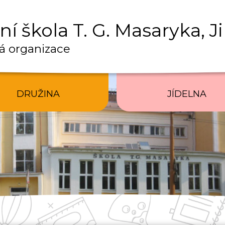
í škola T. G. Masaryka, J
á organizace
DRUŽINA
JÍDELNA