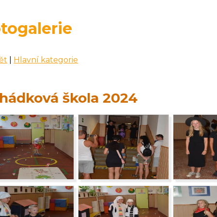
togalerie
ět
|
Hlavní kategorie
hádková škola 2024