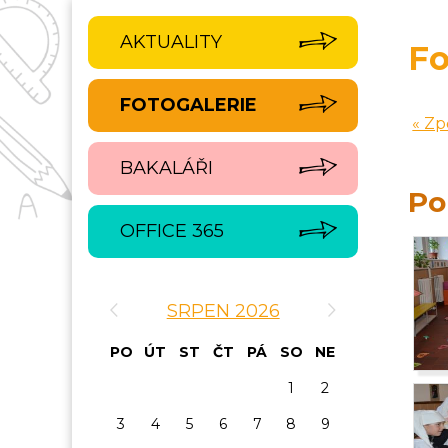
AKTUALITY
Fo
FOTOGALERIE
« Zp
BAKALÁŘI
Po
OFFICE 365
‹
›
SRPEN 2026
PO
ÚT
ST
ČT
PÁ
SO
NE
1
2
3
4
5
6
7
8
9