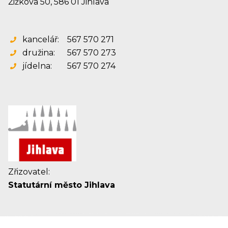
Žižkova 50, 586 01 Jihlava
kancelář:
567 570 271
družina:
567 570 273
jídelna:
567 570 274
Zřizovatel:
Statutární město Jihlava