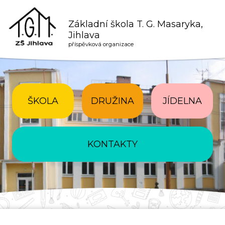
Základní škola T. G. Masaryka,
Jihlava
příspěvková organizace
ŠKOLA
DRUŽINA
JÍDELNA
KONTAKTY