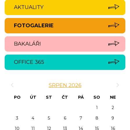
AKTUALITY
FOTOGALERIE
BAKALÁŘI
OFFICE 365
‹
›
SRPEN 2026
PO
ÚT
ST
ČT
PÁ
SO
NE
1
2
3
4
5
6
7
8
9
10
11
12
13
14
15
16