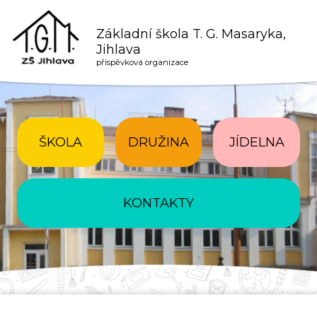
Základní škola T. G. Masaryka,
Jihlava
příspěvková organizace
ŠKOLA
DRUŽINA
JÍDELNA
KONTAKTY