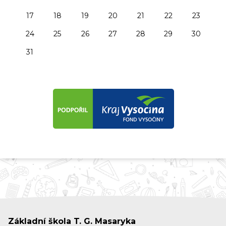
17
18
19
20
21
22
23
24
25
26
27
28
29
30
31
Základní škola T. G. Masaryka