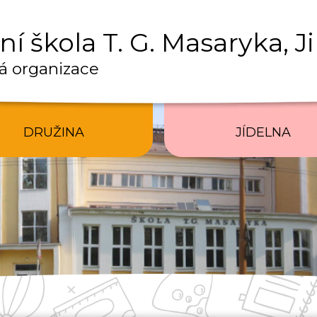
í škola T. G. Masaryka, J
á organizace
DRUŽINA
JÍDELNA