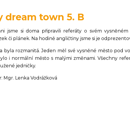
 dream town 5. B
hni jsme si doma připravili referáty o svém vysněném 
ek či plánek. Na hodině angličtiny jsme si je odprezentov
a byla rozmanitá. Jeden měl své vysněné město pod vo
bylo i normální město s malými změnami. Všechny referát
oužené jedničky.
r: Mgr. Lenka Vodrážková