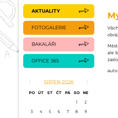
AKTUALITY
My
FOTOGALERIE
Všic
obráz
BAKALÁŘI
Měst
ale 
zasl
OFFICE 365
auto
‹
›
SRPEN 2026
PO
ÚT
ST
ČT
PÁ
SO
NE
1
2
3
4
5
6
7
8
9