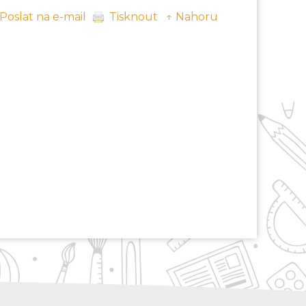
Poslat na e-mail
Tisknout
↑ Nahoru