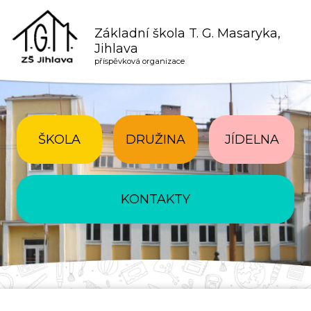
Základní škola T. G. Masaryka,
Jihlava
příspěvková organizace
ŠKOLA
DRUŽINA
JÍDELNA
KONTAKTY