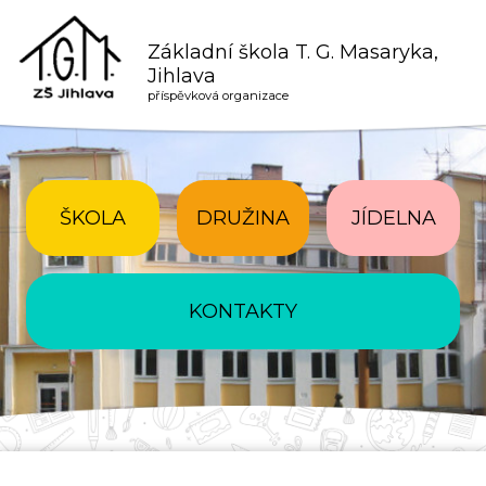
Základní škola T. G. Masaryka,
Jihlava
příspěvková organizace
ŠKOLA
DRUŽINA
JÍDELNA
KONTAKTY