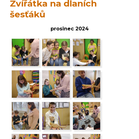
Zvířátka na dlaních
šesťáků
prosinec 2024