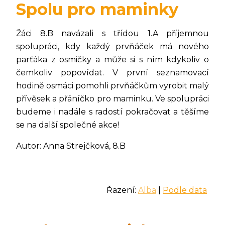
Spolu pro maminky
Žáci 8.B navázali s třídou 1.A příjemnou
spolupráci, kdy každý prvňáček má nového
parťáka z osmičky a může si s ním kdykoliv o
čemkoliv popovídat. V první seznamovací
hodině osmáci pomohli prvňáčkům vyrobit malý
přívěsek a přáníčko pro maminku. Ve spolupráci
budeme i nadále s radostí pokračovat a těšíme
se na další společné akce!
Autor: Anna Strejčková, 8.B
Řazení:
Alba
|
Podle data