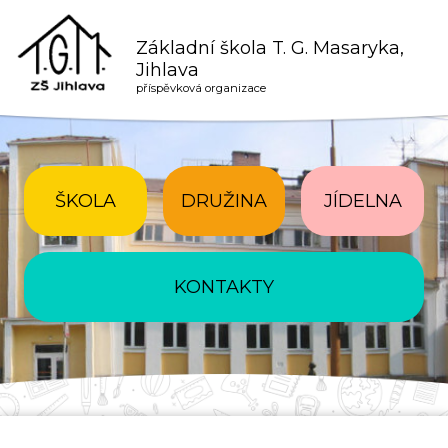
Základní škola T. G. Masaryka,
Jihlava
příspěvková organizace
ŠKOLA
DRUŽINA
JÍDELNA
KONTAKTY