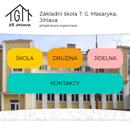
Základní škola T. G. Masaryka,
Jihlava
příspěvková organizace
ŠKOLA
DRUŽINA
JÍDELNA
KONTAKTY