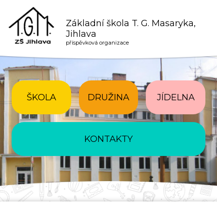
Základní škola T. G. Masaryka,
Jihlava
příspěvková organizace
ŠKOLA
DRUŽINA
JÍDELNA
KONTAKTY