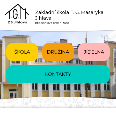
Základní škola T. G. Masaryka,
Jihlava
příspěvková organizace
ŠKOLA
DRUŽINA
JÍDELNA
KONTAKTY