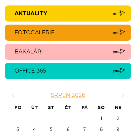
AKTUALITY
FOTOGALERIE
BAKALÁŘI
OFFICE 365
‹
›
SRPEN 2026
PO
ÚT
ST
ČT
PÁ
SO
NE
1
2
3
4
5
6
7
8
9