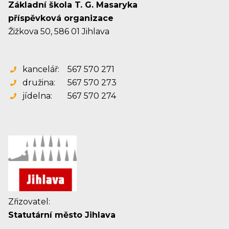
Základní škola T. G. Masaryka
příspěvková organizace
Žižkova 50, 586 01 Jihlava
kancelář:
567 570 271
družina:
567 570 273
jídelna:
567 570 274
Zřizovatel:
Statutární město Jihlava