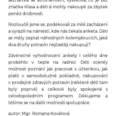
seznámila se sortimentem, vysvětlila, co je bio,
značka Klasa a děti si mohly nakoupit za zbytek
peněz drobnosti.
Rozloučili jsme se, poděkovali za milé zacházení
a vyrazili na náměstí, kde nás čekala anketa. Děti
se měly zeptat náhodných kolemjdoucích, jaké
dva druhy potravin nejčastěji nakupují?
Závěrečné vyhodnocení ankety i celého dne
proběhlo v teple na radnici. Děti ocenily
možnost poznání jak pracovat s účtenkou, jak
platit v samoobslužné pokladně, nakupování
v prodejně zdravých potravin (některé děti tam
byly poprvé) a celkově byly spokojené s
celodopoledním programem. Děkujeme a
těšíme se na další možnosti spolupráce.
autor: Mgr. Romana Kovářová