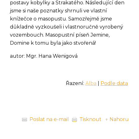
postavy kobylky a Strakatého. Následující den
jsme si naše poznatky shrnuli ve vlastní
knížečce o masopustu. Samozřejmě jsme
důkladně vyzkoušeli i vlastnoručně vyrobený
vozembouch. Masopustní píseň Jemine,
Domine k tomu byla jako stvořená!
autor: Mgr. Hana Wenigová
Řazení:
Alba
|
Podle data
Poslat na e-mail
Tisknout
↑ Nahoru