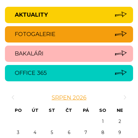
AKTUALITY
FOTOGALERIE
BAKALÁŘI
OFFICE 365
‹
›
SRPEN 2026
PO
ÚT
ST
ČT
PÁ
SO
NE
1
2
3
4
5
6
7
8
9