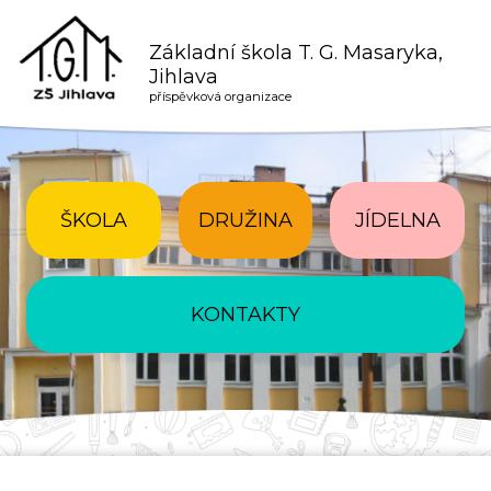
Základní škola T. G. Masaryka,
Jihlava
příspěvková organizace
ŠKOLA
DRUŽINA
JÍDELNA
KONTAKTY