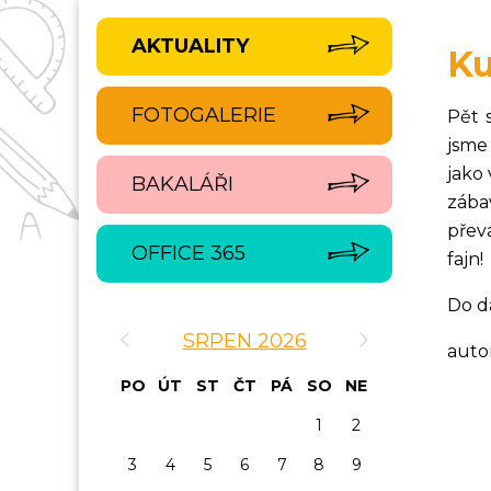
AKTUALITY
Ku
FOTOGALERIE
Pět 
jsme
jako 
BAKALÁŘI
zábav
přev
OFFICE 365
fajn!
Do da
‹
›
SRPEN 2026
auto
PO
ÚT
ST
ČT
PÁ
SO
NE
1
2
3
4
5
6
7
8
9