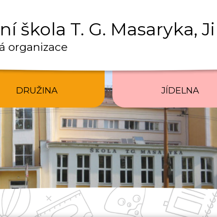
í škola T. G. Masaryka, J
á organizace
DRUŽINA
JÍDELNA