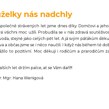
želky nás nadchly
společně strávených let jsme dnes díky Domčovi a jeho
 si všichni moc užili. Probudila se v nás zdravá soutěži
voda, stejně jako celých pět let. A já svým páťákům děkuji 
a a občas jsme se i něco naučili. I když nás během té dob
ážilo to pozitivní. Moc děkuji i rodičům a prarodičům za
lších let držím palce, ať se Vám daří!!!
r: Mgr. Hana Wenigová