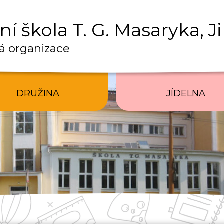
í škola T. G. Masaryka, J
á organizace
DRUŽINA
JÍDELNA