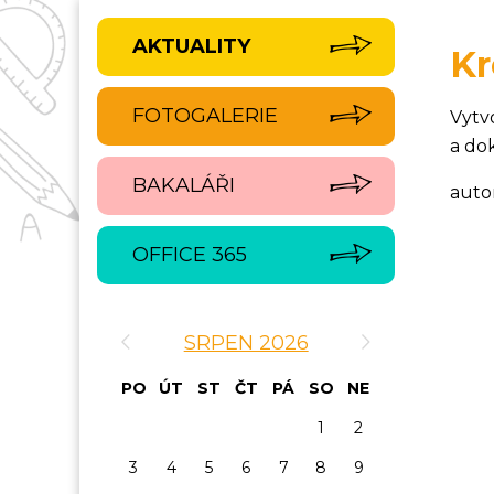
AKTUALITY
Kr
FOTOGALERIE
Vytv
a dok
BAKALÁŘI
auto
OFFICE 365
‹
›
SRPEN 2026
PO
ÚT
ST
ČT
PÁ
SO
NE
1
2
3
4
5
6
7
8
9