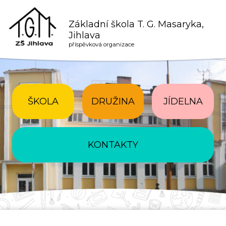
Základní škola T. G. Masaryka,
Jihlava
příspěvková organizace
ŠKOLA
DRUŽINA
JÍDELNA
KONTAKTY