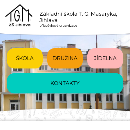
Základní škola T. G. Masaryka,
Jihlava
příspěvková organizace
ŠKOLA
DRUŽINA
JÍDELNA
KONTAKTY