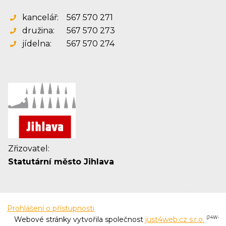
kancelář:
567 570 271
družina:
567 570 273
jídelna:
567 570 274
Zřizovatel:
Statutární město Jihlava
Prohlášení o přístupnosti
Webové stránky vytvořila společnost
just4web.cz s.r.o.
(J4W-