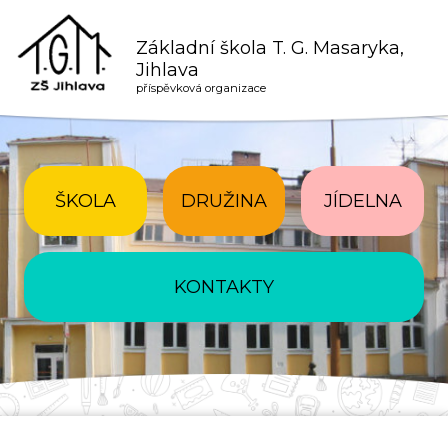
Základní škola T. G. Masaryka,
Jihlava
příspěvková organizace
ŠKOLA
DRUŽINA
JÍDELNA
KONTAKTY