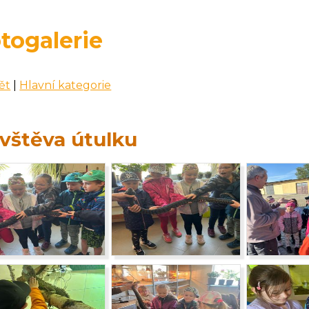
togalerie
ět
|
Hlavní kategorie
vštěva útulku