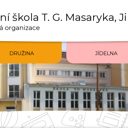
í škola T. G. Masaryka, J
á organizace
DRUŽINA
JÍDELNA