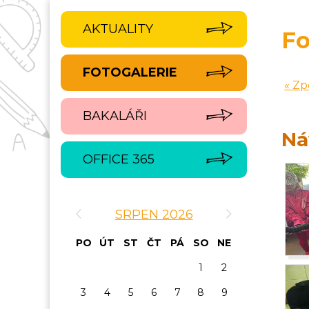
AKTUALITY
Fo
FOTOGALERIE
« Zp
BAKALÁŘI
Ná
OFFICE 365
‹
›
SRPEN 2026
PO
ÚT
ST
ČT
PÁ
SO
NE
1
2
3
4
5
6
7
8
9