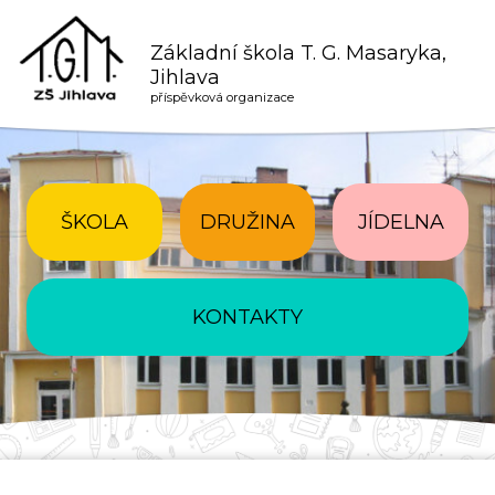
Základní škola T. G. Masaryka,
Jihlava
příspěvková organizace
ŠKOLA
DRUŽINA
JÍDELNA
KONTAKTY