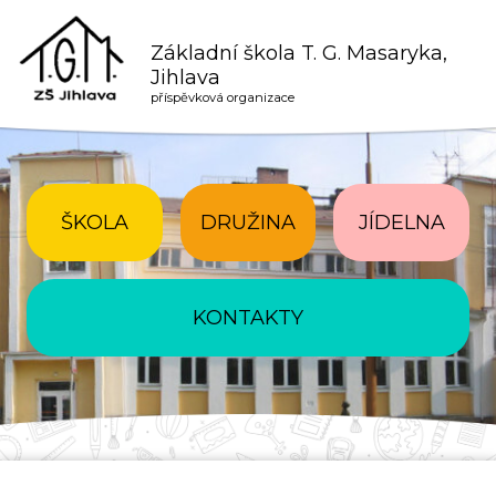
Základní škola T. G. Masaryka,
Jihlava
příspěvková organizace
ŠKOLA
DRUŽINA
JÍDELNA
KONTAKTY