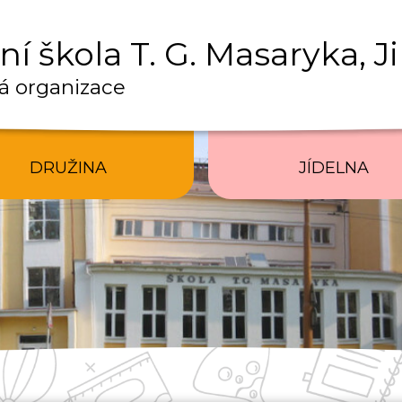
í škola T. G. Masaryka, J
á organizace
DRUŽINA
JÍDELNA