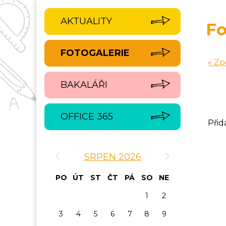
AKTUALITY
Fo
FOTOGALERIE
« Zp
BAKALÁŘI
OFFICE 365
Přid
‹
›
SRPEN 2026
PO
ÚT
ST
ČT
PÁ
SO
NE
1
2
3
4
5
6
7
8
9