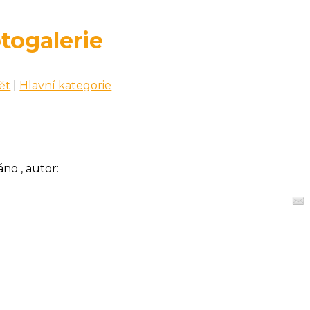
togalerie
ět
|
Hlavní kategorie
áno , autor: