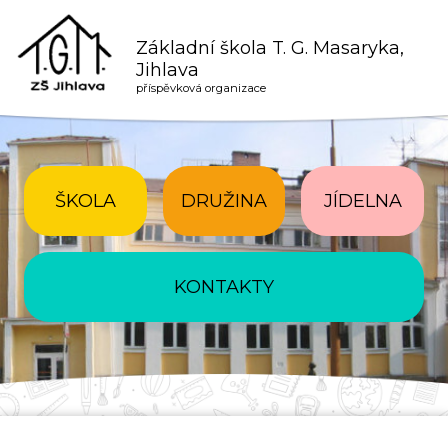
Základní škola T. G. Masaryka,
Jihlava
příspěvková organizace
ŠKOLA
DRUŽINA
JÍDELNA
KONTAKTY