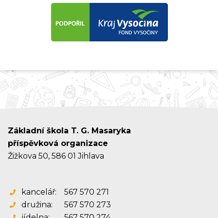
Základní škola T. G. Masaryka
příspěvková organizace
Žižkova 50, 586 01 Jihlava
kancelář:
567 570 271
družina:
567 570 273
jídelna:
567 570 274