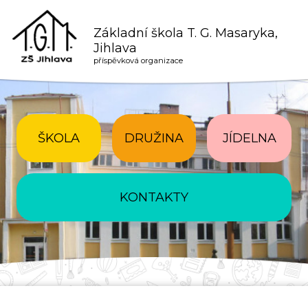
Základní škola T. G. Masaryka,
Jihlava
příspěvková organizace
ŠKOLA
DRUŽINA
JÍDELNA
KONTAKTY