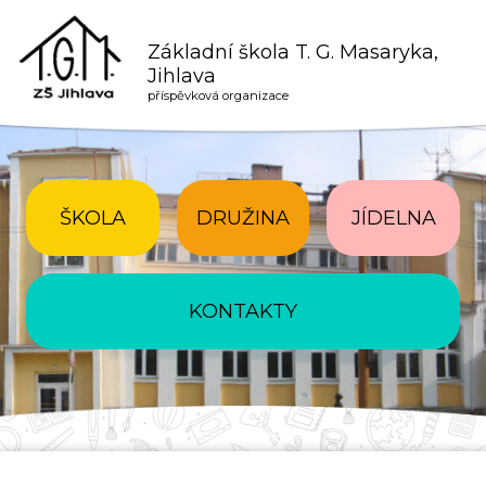
Základní škola T. G. Masaryka,
Jihlava
příspěvková organizace
ŠKOLA
DRUŽINA
JÍDELNA
KONTAKTY