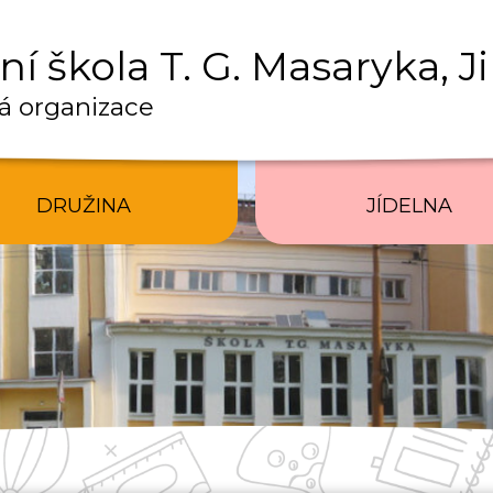
í škola T. G. Masaryka, J
á organizace
DRUŽINA
JÍDELNA