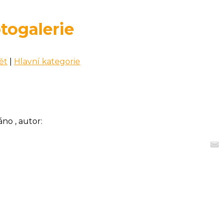
togalerie
ět
|
Hlavní kategorie
áno , autor: