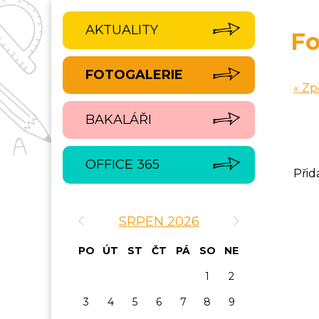
AKTUALITY
Fo
FOTOGALERIE
« Zp
BAKALÁŘI
OFFICE 365
Přid
‹
›
SRPEN 2026
PO
ÚT
ST
ČT
PÁ
SO
NE
1
2
3
4
5
6
7
8
9