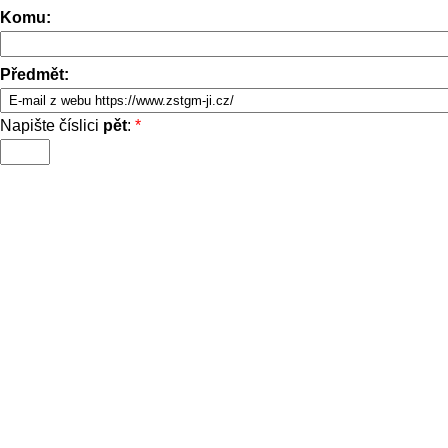
Komu:
Předmět:
Napište číslici
pět
:
*