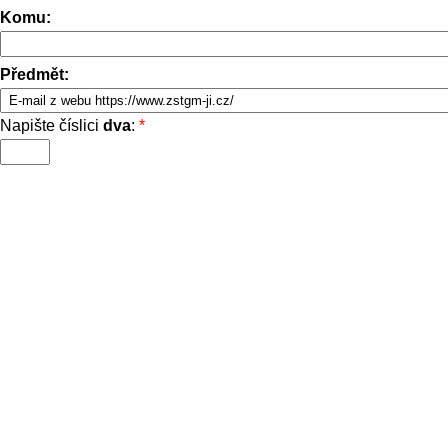
Komu:
Předmět:
Napište číslici
dva
:
*