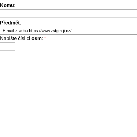
Komu:
Předmět:
Napište číslici
osm
:
*