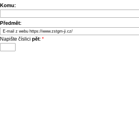
Komu:
Předmět:
Napište číslici
pět
:
*