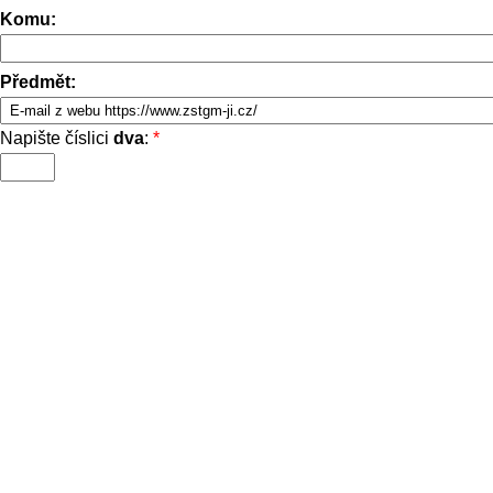
Komu:
Předmět:
Napište číslici
dva
:
*