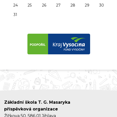
24
25
26
27
28
29
30
31
Základní škola T. G. Masaryka
příspěvková organizace
Žižkova 50, 586 01 Jihlava