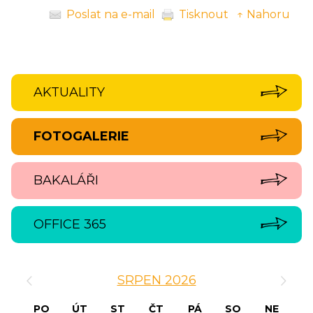
Poslat na e-mail
Tisknout
↑ Nahoru
AKTUALITY
FOTOGALERIE
BAKALÁŘI
OFFICE 365
‹
›
SRPEN 2026
PO
ÚT
ST
ČT
PÁ
SO
NE