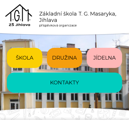
Základní škola T. G. Masaryka,
Jihlava
příspěvková organizace
ŠKOLA
DRUŽINA
JÍDELNA
KONTAKTY