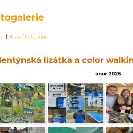
togalerie
ět
|
Hlavní kategorie
lentýnská lízátka a color walki
únor 2026