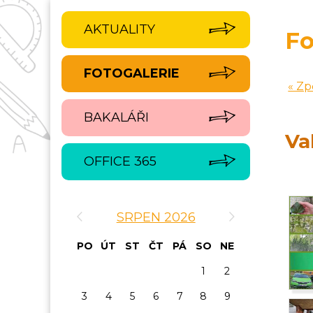
AKTUALITY
Fo
FOTOGALERIE
« Zp
BAKALÁŘI
Va
OFFICE 365
‹
›
SRPEN 2026
PO
ÚT
ST
ČT
PÁ
SO
NE
1
2
3
4
5
6
7
8
9