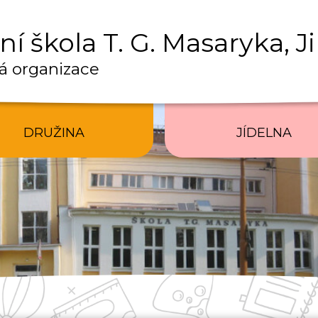
í škola T. G. Masaryka, J
á organizace
DRUŽINA
JÍDELNA