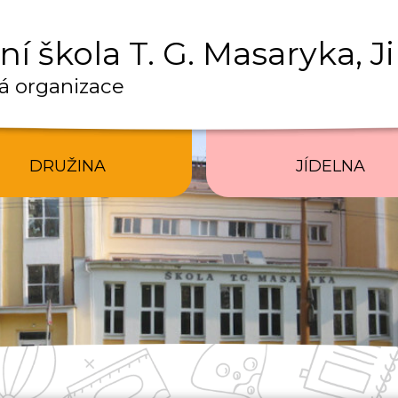
í škola T. G. Masaryka, J
á organizace
DRUŽINA
JÍDELNA