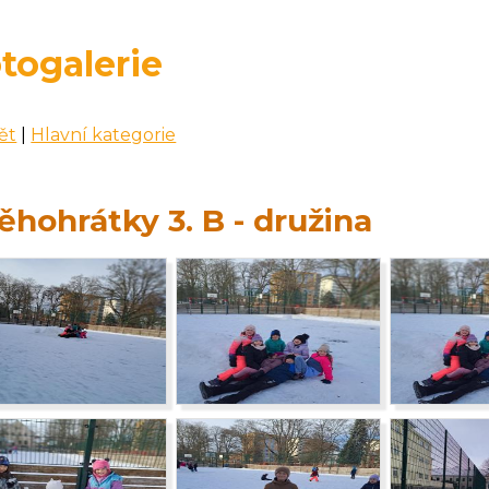
togalerie
ět
|
Hlavní kategorie
ěhohrátky 3. B - družina