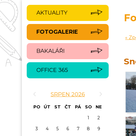
AKTUALITY
Fo
FOTOGALERIE
« Zp
BAKALÁŘI
Sn
OFFICE 365
‹
›
SRPEN 2026
PO
ÚT
ST
ČT
PÁ
SO
NE
1
2
3
4
5
6
7
8
9