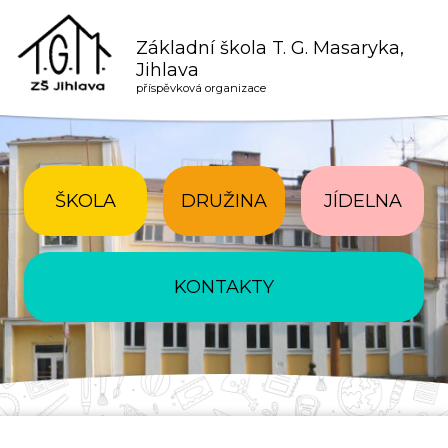
Základní škola T. G. Masaryka,
Jihlava
příspěvková organizace
ŠKOLA
DRUŽINA
JÍDELNA
KONTAKTY